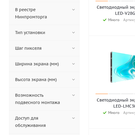
Leyard (
71
)
Светодиодный экр
В реестре
LED-V28G
LianTronics (
12
)
Минпромторга
Много
Артику
POLYLED (
49
)
Prestel (
39
)
Тип установки
QSTech (
43
)
Unilumin (
24
)
Шаг пикселя
Vistech (
2
)
VisuaLeader (
85
)
Ширина экрана (мм)
Высота экрана (мм)
Возможность
Светодиодный экр
подвесного монтажа
LED-LMC3
Много
Артику
Доступ для
обслуживания