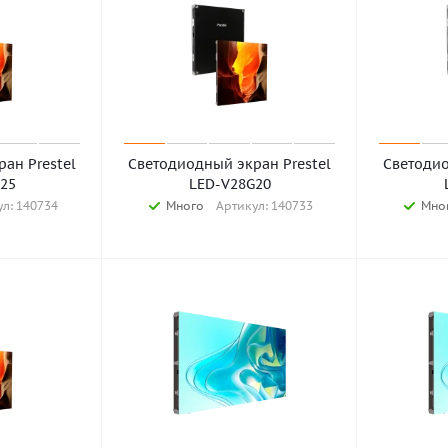
ан Prestel
Светодиодный экран Prestel
Светодио
25
LED-V28G20
л: 140734
Много
Артикул: 140733
Мно