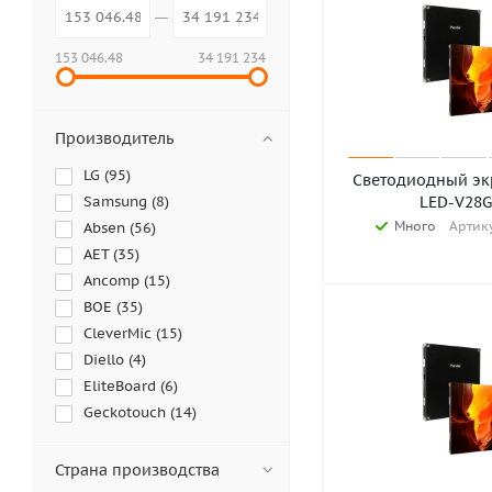
153 046.48
34 191 234
Производитель
LG (
95
)
Светодиодный экр
Samsung (
8
)
LED-V28G
Много
Артику
Absen (
56
)
AET (
35
)
Ancomp (
15
)
BOE (
35
)
CleverMic (
15
)
Diello (
4
)
EliteBoard (
6
)
Geckotouch (
14
)
Hisense (
5
)
iVi Tech (
14
)
Страна производства
LEDsi (
23
)