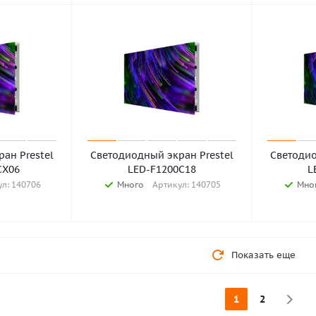
ан Prestel
Светодиодный экран Prestel
Светодио
СX06
LED-F1200С18
L
л: 140706
Много
Артикул: 140705
Мно
Показать еще
1
2