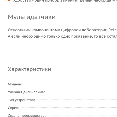
Удобство - один прибор заменяет целый набор датчи
Мультидатчики
Основными компонентами цифровой лаборатории Releon
А если необходимо только одно показание, то все ост
Характеристики
Модель
Учебная дисциплина
Тип устройства
Серия
Страна производства