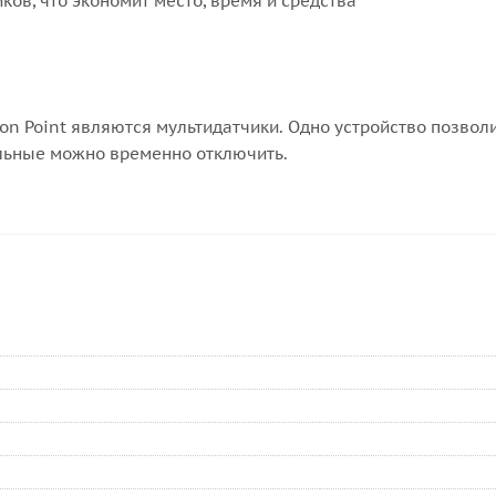
ков, что экономит место, время и средства
 Point являются мультидатчики. Одно устройство позволи
альные можно временно отключить.