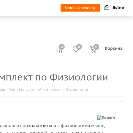
Войти
Заявка менеджеру
0
0
0
0
Корзина
омплект по Физиологии
eon Point Стандартный комплект по Физиологии
озволяют познакомиться с физиологией мышц,
ы, дыхания, нервной системы, слуха и зрения.