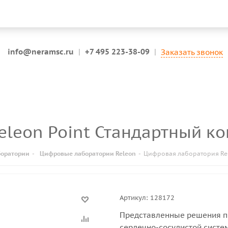
info@neramsc.ru
|
+7 495 223-38-09
|
Заказать звонок
eleon Point Стандартный к
оратории
-
Цифровые лаборатории Releon
-
Цифровая лаборатория Rel
Артикул:
128172
Представленные решения п
сердечно-сосудистой систем