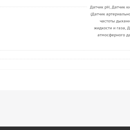
Датчик pH, Датчик к
(Датчик артериально
частоты дыхани
жидкости и газа, 
атмосферного да