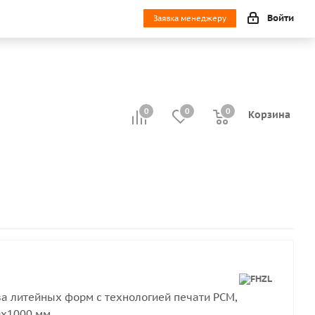
Войти
Заявка менеджеру
0
0
0
0
Корзина
ва литейных форм с технологией печати PCM,
0х1000 мм