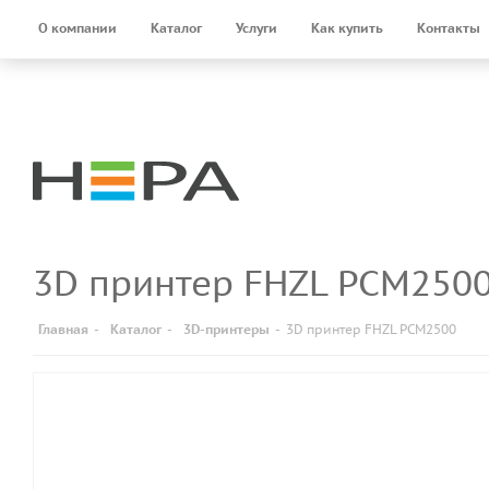
О компании
Каталог
Услуги
Как купить
Контакты
3D принтер FHZL PCM250
Главная
-
Каталог
-
3D-принтеры
-
3D принтер FHZL PCM2500