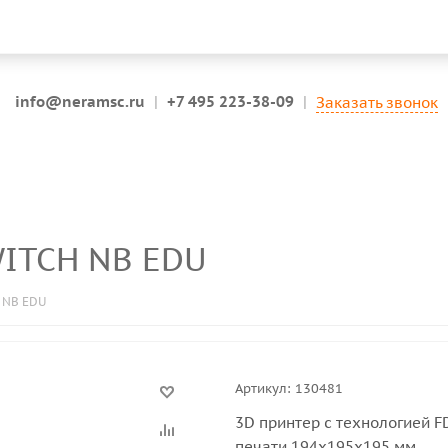
info@neramsc.ru
|
+7 495 223-38-09
|
Заказать звонок
WITCH NB EDU
 NB EDU
Артикул:
130481
3D принтер с технологией FD
печати 194x195x195 мм.