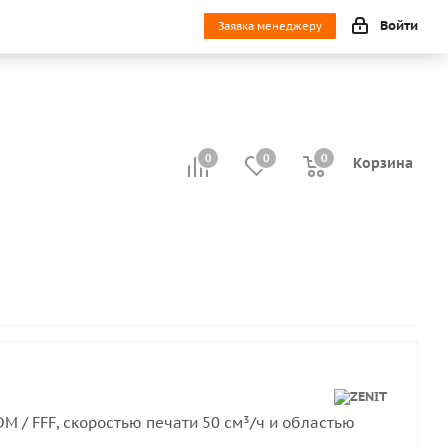
Войти
Заявка менеджеру
0
0
0
0
Корзина
M / FFF, скоростью печати 50 см³/ч и областью