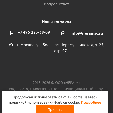
Вопрос-ответ
Наши контакты
+7 495 223-38-09
info@neramsc.ru
г. Москва, ул. Большая Черёмушкинская, д. 25,
стр. 97
2013-2026 © ООО «НЕРА-М»
РФ, 117218, г. Москва, вн. тер. г. муниципальный округ
Котловка, ул. Большая Черёмушкинская, д. 25, стр. 97, ИНН
Продолжая использовать сайт, вы соглашаетесь
9718086924, ОГРН 1187746099750
политикой использования файлов cookie.
Подробнее
Принять