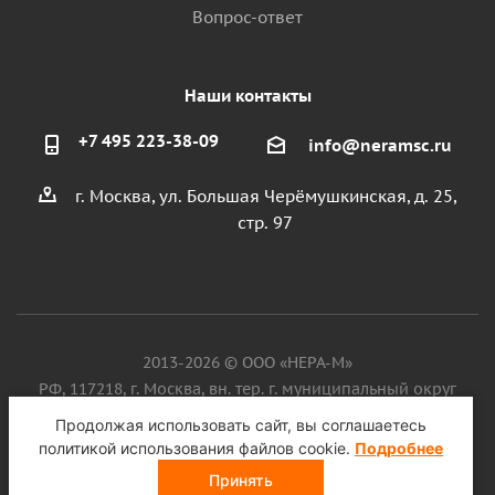
Вопрос-ответ
Наши контакты
+7 495 223-38-09
info@neramsc.ru
г. Москва, ул. Большая Черёмушкинская, д. 25,
стр. 97
2013-2026 © ООО «НЕРА-М»
РФ, 117218, г. Москва, вн. тер. г. муниципальный округ
Котловка, ул. Большая Черёмушкинская, д. 25, стр. 97, ИНН
Продолжая использовать сайт, вы соглашаетесь
9718086924, ОГРН 1187746099750
политикой использования файлов cookie.
Подробнее
Принять