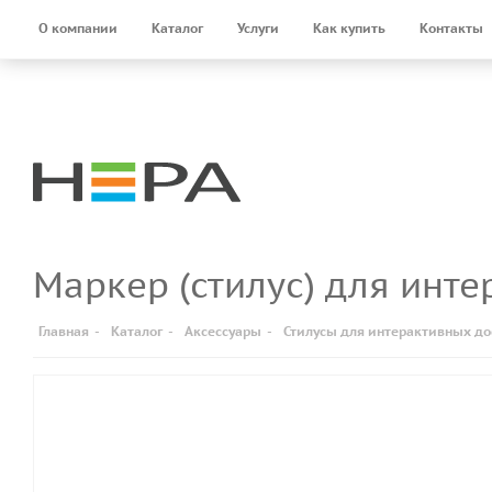
О компании
Каталог
Услуги
Как купить
Контакты
Маркер (стилус) для инт
Главная
-
Каталог
-
Аксессуары
-
Стилусы для интерактивных до