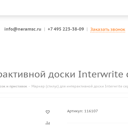
info@neramsc.ru
|
+7 495 223-38-09
|
Заказать звонок
ерактивной доски Interwrite
сок и приставок
-
Маркер (стилус) для интерактивной доски Interwrite се
Артикул:
116107