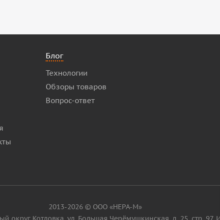
Блог
Технологии
Обзоры товаров
Вопрос-ответ
я
кты
2013-2026 © ООО «НЕРА-М»
ьный округ Котловка, ул. Большая Черёмушкинская, д. 25, стр. 97