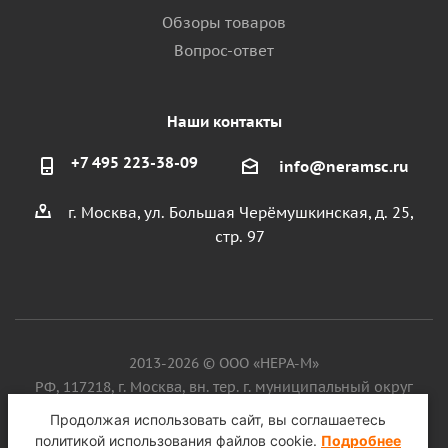
Обзоры товаров
Вопрос-ответ
Наши контакты
+7 495 223-38-09
info@neramsc.ru
г. Москва, ул. Большая Черёмушкинская, д. 25,
стр. 97
2013-2026 © ООО «НЕРА-М»
РФ, 117218, г. Москва, вн. тер. г. муниципальный округ
Котловка, ул. Большая Черёмушкинская, д. 25, стр. 97, ИНН
Продолжая использовать сайт, вы соглашаетесь
9718086924, ОГРН 1187746099750
политикой использования файлов cookie.
Подробнее