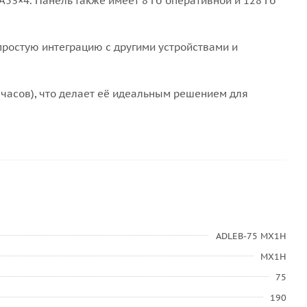
53×4. Панель также имеет 8 Гб оперативной и 128 Гб
простую интеграцию с другими устройствами и
 часов), что делает её идеальным решением для
ADLEB-75 MX1H
MX1H
75
190