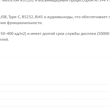
с чипсетом A311D2 и восьмиядерным процессором A73×4 + A
B, Type-C, RS232, RJ45 и аудиовыходы, что обеспечивает 
ния функциональности.
0~400 кд/м2) и имеет долгий срок службы дисплея (50000
елей.