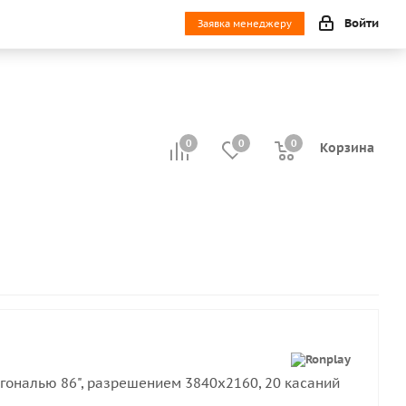
Войти
Заявка менеджеру
0
0
0
0
Корзина
гональю 86", разрешением 3840х2160, 20 касаний