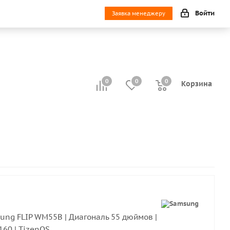
Войти
Заявка менеджеру
0
0
0
0
Корзина
ung FLIP WM55B | Диагональ 55 дюймов |
60 | TizenOS