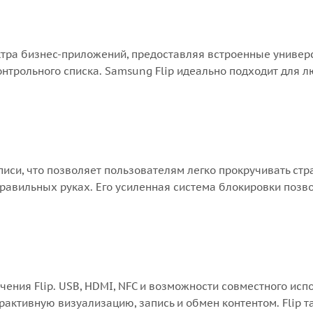
ктра бизнес-приложений, предоставляя встроенные универ
онтрольного списка. Samsung Flip идеально подходит для 
иси, что позволяет пользователям легко прокручивать стран
правильных руках. Его усиленная система блокировки поз
ния Flip. USB, HDMI, NFC и возможности совместного исп
активную визуализацию, запись и обмен контентом. Flip т