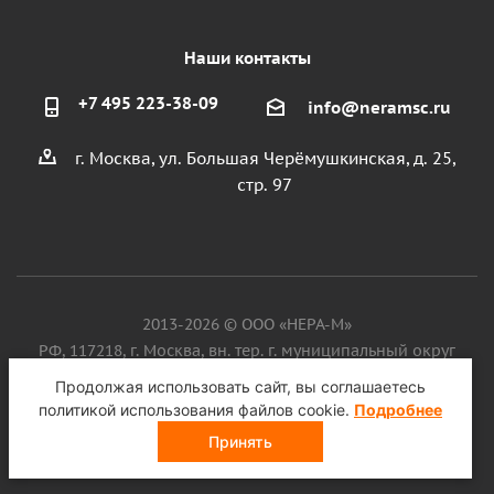
Наши контакты
+7 495 223-38-09
info@neramsc.ru
г. Москва, ул. Большая Черёмушкинская, д. 25,
стр. 97
2013-2026 © ООО «НЕРА-М»
РФ, 117218, г. Москва, вн. тер. г. муниципальный округ
Котловка, ул. Большая Черёмушкинская, д. 25, стр. 97, ИНН
Продолжая использовать сайт, вы соглашаетесь
9718086924, ОГРН 1187746099750
политикой использования файлов cookie.
Подробнее
Принять