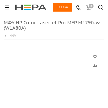
0
Заявка
МФУ HP Color LaserJet Pro MFP M479fdw
(W1A80A)
МФУ