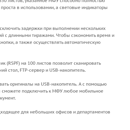
 850 листов, указанное МФУ способно полностью
проста в использовании, а световые индикаторы
 исключить задержки при выполнении нескольких
ий с длинными тиражами. Чтобы сэкономить время и
кнопки, а также осуществлять автоматическую
к (RSPF) на 100 листов позволит сканировать
чий стол, FTP-сервер и USB-накопитель.
овать оригиналы на USB-накопитель. А с помощью
 вы сможете подключить к МФУ любое мобильное
кумент.
дходящее для небольших офисов и департаментов