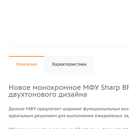
Описание
Характеристики
Новое монохромное МФУ Sharp BP-20M22EU — это скоростное, сетевое устройство формата A3 стильного
двухтонового дизайна
Данное МФУ предлагает широкие функциональные возмо
идеальным решением для выполнения ежедневных зада