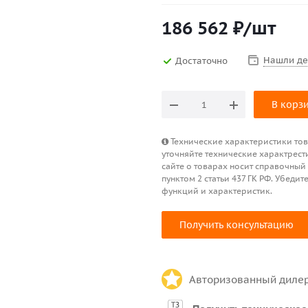
186 562
₽
/шт
Нашли д
Достаточно
В корз
Технические характеристики това
уточняйте технические характрест
сайте о товарах носит справочный
пунктом 2 статьи 437 ГК РФ. Убед
функций и характеристик.
Получить консультацию
Авторизованный диле