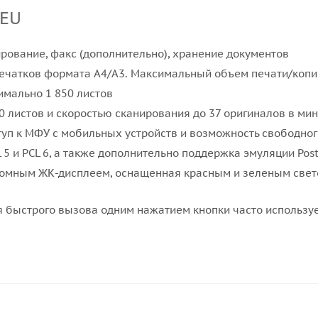
2EU
ирование, факс (дополнительно), хранение документов
тпечатков формата A4/A3. Максимальный объем печати/копи
имально 1 850 листов
 листов и скоростью сканирования до 37 оригиналов в мин
ступ к МФУ с мобильных устройств и возможность свободн
5 и PCL 6, а также дополнительно поддержка эмуляции Pos
ромным ЖК-дисплеем, оснащенная красным и зеленым св
 быстрого вызова одним нажатием кнопки часто используе