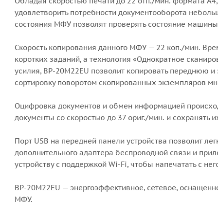
Обладая скоростью печати до 22 отп./мин. формата A4
удовлетворить потребности документооборота небольш
состояния МФУ позволят проверять состояние машины 
Скорость копирования данного МФУ — 22 коп./мин. Вре
коротких заданий, а технология «Однократное сканир
усилия, BP-20M22EU позволит копировать переднюю и 
сортировку поворотом скопированных экземпляров мн
Оцифровка документов и обмен информацией происходя
документы со скоростью до 37 ориг./мин. и ​​сохранят
Порт USB на передней панели устройства позволит лег
дополнительного адаптера беспроводной связи и прило
устройству с поддержкой Wi-Fi, чтобы напечатать с не
BP-20M22EU — энергоэффективное, сетевое, оснащен
МФУ.