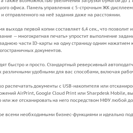
, а также возможностью увеличения загрузки бумагой до 1
ого офиса. Панель управления с 5-строчным ЖК-дисплеем 
и отправленного на неё задания даже на расстоянии.
мя выхода первой копии составляет 6,4 сек., что позволит
ование — многократная печать» упростит выполнение задан
заднюю части ID-карты на одну страницу одним нажатием 
огостраничных документов.
т быстро и просто. Стандартный реверсивный автоподатчи
ь их различными удобными для вас способами, включая рабо
ко распечатать документы с USB-накопителя или отсканир
жений AirPrint, Google Cloud Print или Sharpdesk Mobile,
го или же отсканировать на него посредством МФУ любой до
ное всеми необходимыми бизнес-функциями и идеально по