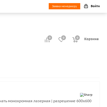
Войти
Заявка менеджеру
0
0
0
0
Корзина
чать монохромная лазерная | разрешение 600x600