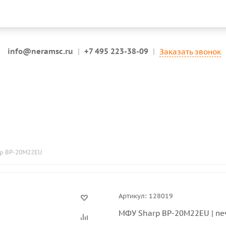
info@neramsc.ru
|
+7 495 223-38-09
|
Заказать звонок
p BP-20М22EU
Артикул:
128019
МФУ Sharp BP-20М22EU | пе