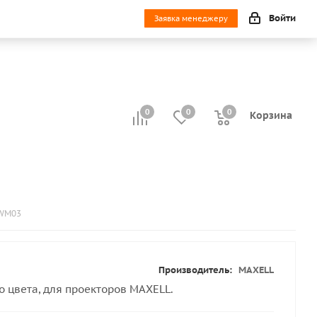
Войти
Заявка менеджеру
0
0
0
0
Корзина
-WM03
Производитель:
MAXELL
 цвета, для проекторов MAXELL.