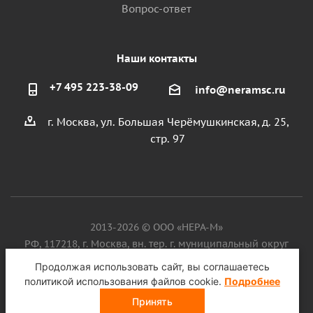
Вопрос-ответ
Наши контакты
+7 495 223-38-09
info@neramsc.ru
г. Москва, ул. Большая Черёмушкинская, д. 25,
стр. 97
2013-2026 © ООО «НЕРА-М»
РФ, 117218, г. Москва, вн. тер. г. муниципальный округ
Котловка, ул. Большая Черёмушкинская, д. 25, стр. 97, ИНН
Продолжая использовать сайт, вы соглашаетесь
9718086924, ОГРН 1187746099750
политикой использования файлов cookie.
Подробнее
Принять