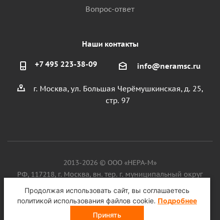
Вопрос-ответ
Наши контакты
+7 495 223-38-09
info@neramsc.ru
г. Москва, ул. Большая Черёмушкинская, д. 25,
стр. 97
2013-2026 © ООО «НЕРА-М»
РФ, 117218, г. Москва, вн. тер. г. муниципальный округ
Котловка, ул. Большая Черёмушкинская, д. 25, стр. 97, ИНН
Продолжая использовать сайт, вы соглашаетесь
9718086924, ОГРН 1187746099750
политикой использования файлов cookie.
Подробнее
Принять