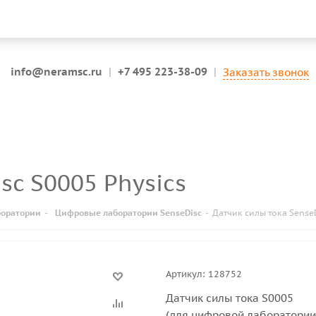
info@neramsc.ru
|
+7 495 223-38-09
|
Заказать звонок
isc S0005 Physics
оратории
-
Цифровые лаборатории SenseDisc
-
Датчик силы тока SenseD
Артикул:
128752
Датчик силы тока S0005
(для цифровой лаборатории 