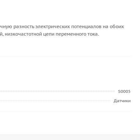
шечную разность электрических потенциалов на обоих
й, низкочастотной цепи переменного тока.
S0005
Датчики