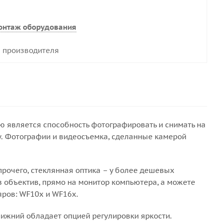
онтаж оборудования
 производителя
ю является способность фотографировать и снимать на
. Фотографии и видеосъемка, сделанные камерой
прочего, стеклянная оптика – у более дешевых
з объектив, прямо на монитор компьютера, а можете
яров: WF10х и WF16х.
нижний обладает опцией регулировки яркости.