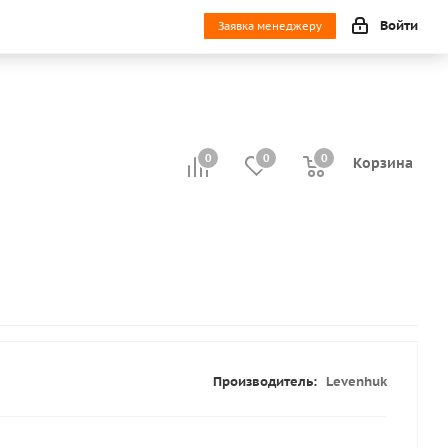
Войти
Заявка менеджеру
0
0
0
0
Корзина
Производитель:
Levenhuk