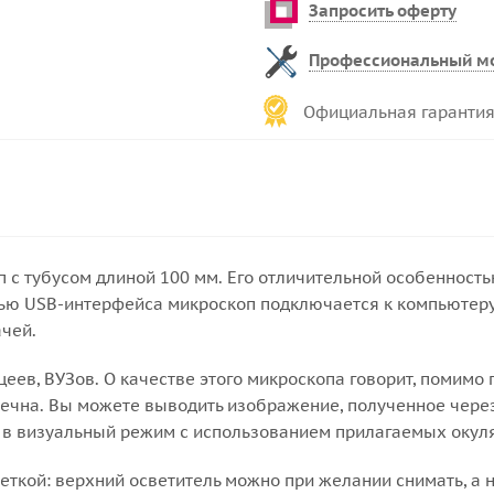
Запросить оферту
Профессиональный м
Официальная гарантия
 с тубусом длиной 100 мм. Его отличительной особенность
ью USB-интерфейса микроскоп подключается к компьютеру
чей.
еев, ВУЗов. О качестве этого микроскопа говорит, помимо 
вечна. Вы можете выводить изображение, полученное чере
е в визуальный режим с использованием прилагаемых окул
ткой: верхний осветитель можно при желании снимать, а 