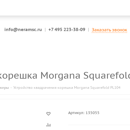
info@neramsc.ru
|
+7 495 223-38-09
|
Заказать звонок
 корешка Morgana Squarefol
йкеры
-
Устройство квадрачения корешка Morgana Squarefold PL104
Артикул:
135055