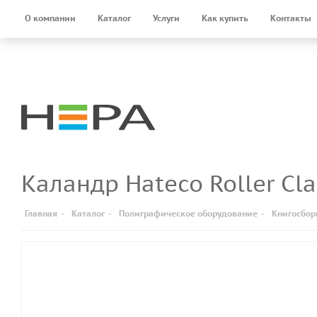
О компании
Каталог
Услуги
Как купить
Контакты
Каландр Hateco Roller Cl
Главная
-
Каталог
-
Полиграфическое оборудование
-
Книгосбор