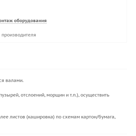
онтаж оборудования
 производителя
ся валами.
зырей, отслоений, морщин и т.п.), осуществить
лее листов (кашировка) по схемам картон/бумага,