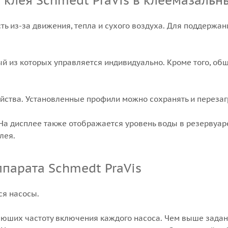
и клея Schmedt PraVis в клеемазаль
ть из-за движения, тепла и сухого воздуха. Для поддержан
дый из которых управляется индивидуально. Кроме того, о
йства. Установленные профили можно сохранять и перезаг
 На дисплее также отображается уровень воды в резервуар
лея.
ппарата Schmedt PraVis
ся насосы.
вюших частоту включения каждого насоса. Чем выше зада