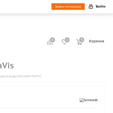
Войти
Заявка менеджеру
0
0
0
0
Корзина
aVis
одачи воды Schmedt PraVis