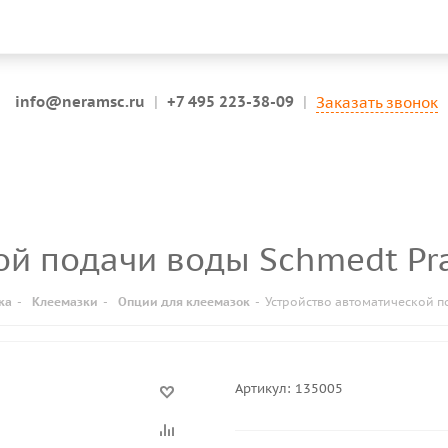
info@neramsc.ru
|
+7 495 223-38-09
|
Заказать звонок
ой подачи воды Schmedt Pr
ка
-
Клеемазки
-
Опции для клеемазок
-
Устройство автоматической п
Артикул:
135005