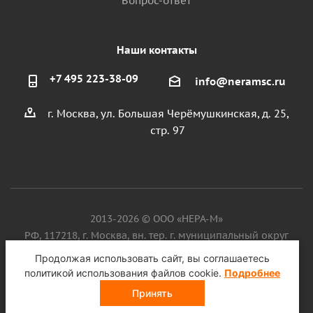
Вопрос-ответ
Наши контакты
+7 495 223-38-09
info@neramsc.ru
г. Москва, ул. Большая Черёмушкинская, д. 25,
стр. 97
2013-2026 © ООО «НЕРА-М»
РФ, 117218, г. Москва, вн. тер. г. муниципальный округ
Котловка, ул. Большая Черёмушкинская, д. 25, стр. 97, ИНН
Продолжая использовать сайт, вы соглашаетесь
9718086924, ОГРН 1187746099750
политикой использования файлов cookie.
Подробнее
Принять