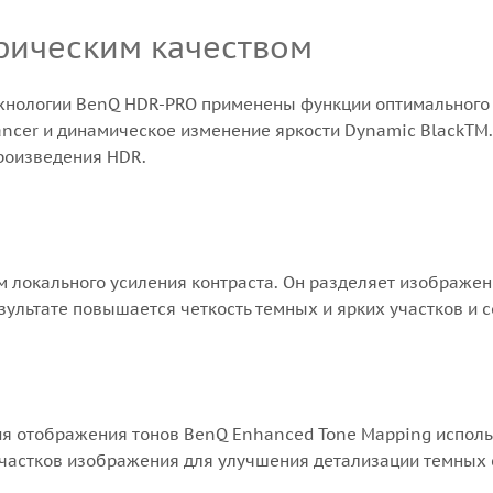
фическим качеством
ехнологии BenQ HDR-PRO применены функции оптимального 
hancer и динамическое изменение яркости Dynamic BlackTM
произведения HDR.
м локального усиления контраста. Он разделяет изображен
езультате повышается четкость темных и ярких участков и 
я отображения тонов BenQ Enhanced Tone Mapping использ
участков изображения для улучшения детализации темных 