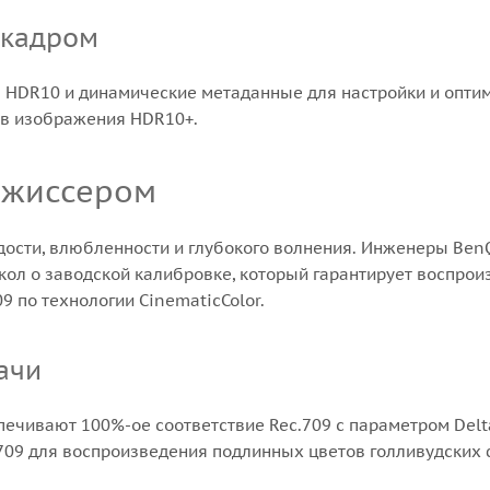
 кадром
HDR10 и динамические метаданные для настройки и оптим
ков изображения HDR10+.
режиссером
дости, влюбленности и глубокого волнения. Инженеры Ben
ол о заводской калибровке, который гарантирует воспрои
9 по технологии CinematicColor.
ачи
ечивают 100%-ое соответствие Rec.709 с параметром Delta
.709 для воспроизведения подлинных цветов голливудских