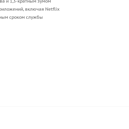
ва и 1,3-кратным зумом
иложений, включая Netflix
нным сроком службы