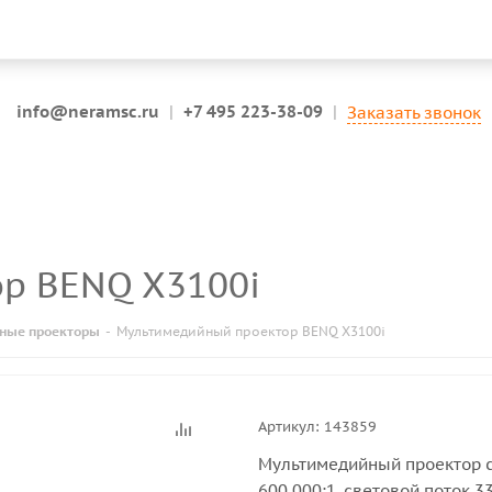
info@neramsc.ru
|
+7 495 223-38-09
|
Заказать звонок
ор BENQ X3100i
ные проекторы
-
Мультимедийный проектор BENQ X3100i
Артикул:
143859
Мультимедийный проектор с
600 000:1, световой поток 3