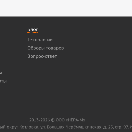
Блог
Технологии
Обзоры товаров
Вопрос-ответ
я
кты
2013-2026 © ООО «НЕРА-М»
ьный округ Котловка, ул. Большая Черёмушкинская, д. 25, стр. 97