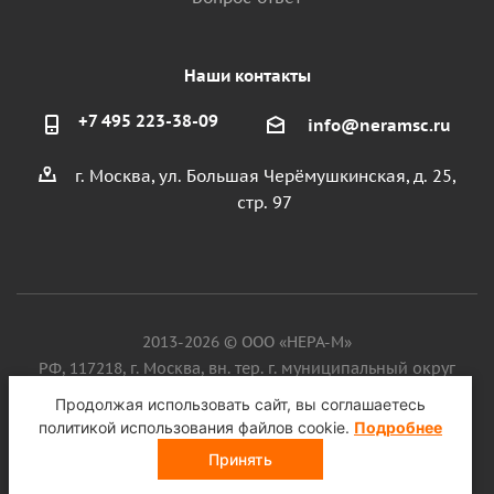
Наши контакты
+7 495 223-38-09
info@neramsc.ru
г. Москва, ул. Большая Черёмушкинская, д. 25,
стр. 97
2013-2026 © ООО «НЕРА-М»
РФ, 117218, г. Москва, вн. тер. г. муниципальный округ
Котловка, ул. Большая Черёмушкинская, д. 25, стр. 97, ИНН
Продолжая использовать сайт, вы соглашаетесь
9718086924, ОГРН 1187746099750
политикой использования файлов cookie.
Подробнее
Принять