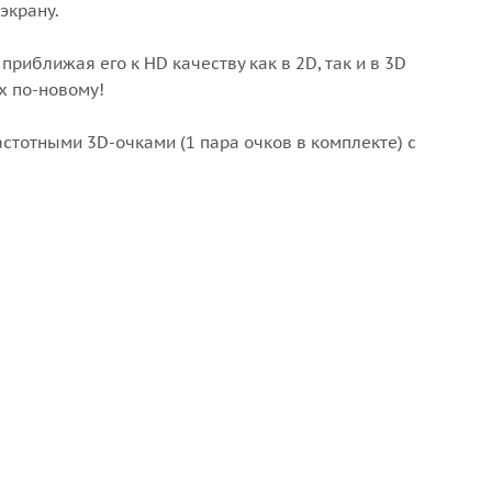
экрану.
иближая его к HD качеству как в 2D, так и в 3D
х по-новому!
стотными 3D-очками (1 пара очков в комплекте) с