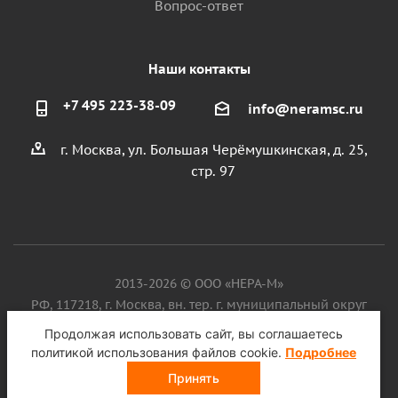
Вопрос-ответ
Наши контакты
+7 495 223-38-09
info@neramsc.ru
г. Москва, ул. Большая Черёмушкинская, д. 25,
стр. 97
2013-2026 © ООО «НЕРА-М»
РФ, 117218, г. Москва, вн. тер. г. муниципальный округ
Котловка, ул. Большая Черёмушкинская, д. 25, стр. 97, ИНН
Продолжая использовать сайт, вы соглашаетесь
9718086924, ОГРН 1187746099750
политикой использования файлов cookie.
Подробнее
Принять