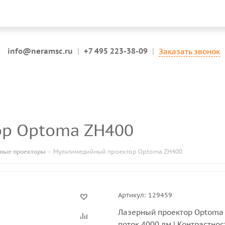
info@neramsc.ru
|
+7 495 223-38-09
|
Заказать звонок
ор Optoma ZH400
ные проекторы
-
Мультимедийный проектор Optoma ZH400
Артикул:
129459
Лазерный проектор Optoma Z
поток 4000 лм | Контрастнос