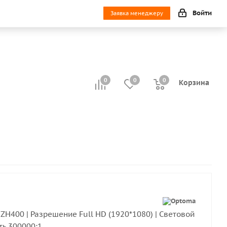
Войти
Заявка менеджеру
0
0
0
0
Корзина
H400 | Разрешение Full HD (1920*1080) | Световой
ть 300000:1