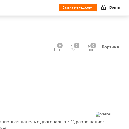
Войти
Заявка менеджеру
0
0
0
0
Корзина
ионная панель с диагональю 43", разрешение:
/м²