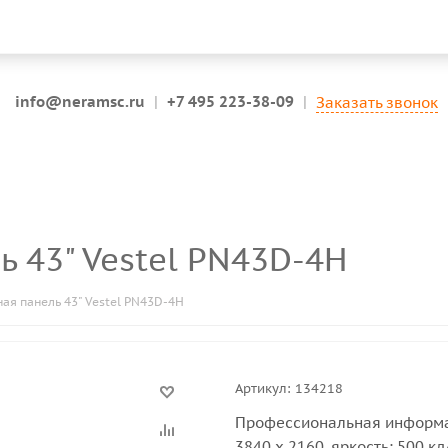
info@neramsc.ru
|
+7 495 223-38-09
|
Заказать звонок
ь 43" Vestel PN43D-4H
я панель 43" Vestel PN43D-4H
Артикул:
134218
Профессиональная информац
3840 x 2160, яркость: 500 кд