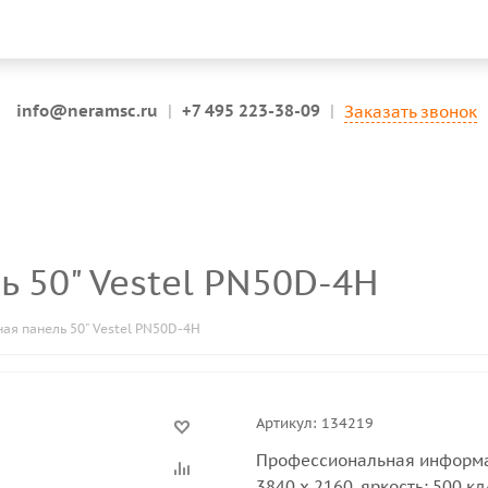
info@neramsc.ru
|
+7 495 223-38-09
|
Заказать звонок
ь 50" Vestel PN50D-4H
я панель 50" Vestel PN50D-4H
Артикул:
134219
Профессиональная информац
3840 x 2160, яркость: 500 кд