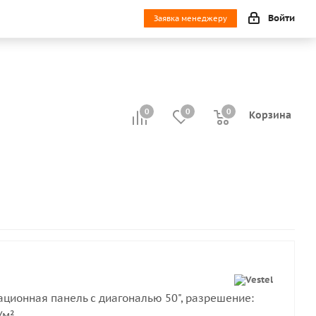
Войти
Заявка менеджеру
0
0
0
0
Корзина
ионная панель с диагональю 50", разрешение:
/м²