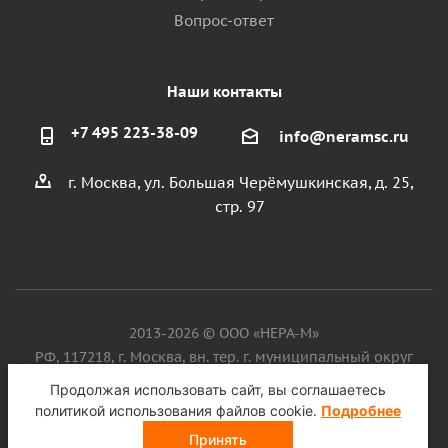
Вопрос-ответ
Наши контакты
+7 495 223-38-09
info@neramsc.ru
г. Москва, ул. Большая Черёмушкинская, д. 25,
стр. 97
2013-2026 © ООО «НЕРА-М»
РФ, 117218, г. Москва, вн. тер. г. муниципальный округ
Котловка, ул. Большая Черёмушкинская, д. 25, стр. 97, ИНН
Продолжая использовать сайт, вы соглашаетесь
9718086924, ОГРН 1187746099750
политикой использования файлов cookie.
Подробнее
Принять