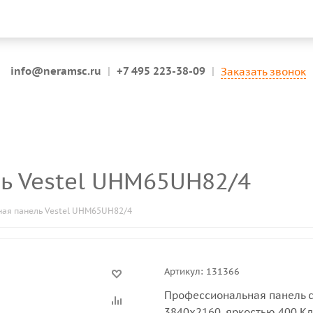
info@neramsc.ru
|
+7 495 223-38-09
|
Заказать звонок
ь Vestel UHM65UH82/4
ая панель Vestel UHM65UH82/4
Артикул:
131366
Профессиональная панель с
3840x2160, яркостью 400 Кд