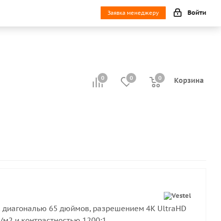
Войти
Заявка менеджеру
0
0
0
0
Корзина
 диагональю 65 дюймов, разрешением 4K UltraHD
/м2 и контрастностью 1200:1