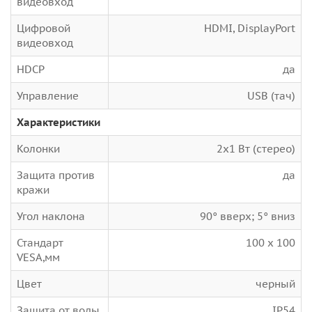
видеовход
Цифровой
HDMI, DisplayPort
видеовход
HDCP
да
Управление
USB (тач)
Характеристики
Колонки
2x1 Вт (стерео)
Защита против
да
кражи
Угол наклона
90° вверх; 5° вниз
Стандарт
100 x 100
VESA,мм
Цвет
черный
Защита от воды
IP54