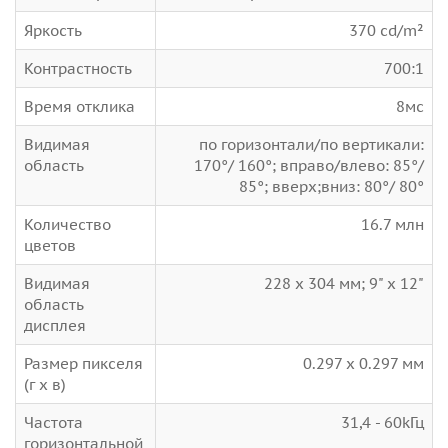
Яркость
370 cd/m²
Контрастность
700:1
Время отклика
8мс
Видимая
по горизонтали/по вертикали:
область
170°/ 160°; вправо/влево: 85°/
85°; вверх;вниз: 80°/ 80°
Количество
16.7 млн
цветов
Видимая
228 x 304 мм; 9" x 12"
область
дисплея
Размер пикселя
0.297 x 0.297 мм
(г х в)
Частота
31,4 - 60kГц
горизонтальной