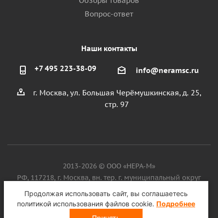
Обзоры товаров
Вопрос-ответ
Наши контакты
+7 495 223-38-09
info@neramsc.ru
г. Москва, ул. Большая Черёмушкинская, д. 25,
стр. 97
2013-2026 © ООО «НЕРА-М»
РФ, 117218, г. Москва, вн. тер. г. муниципальный округ
Котловка, ул. Большая Черёмушкинская, д. 25, стр. 97, ИНН
Продолжая использовать сайт, вы соглашаетесь
9718086924, ОГРН 1187746099750
политикой использования файлов cookie.
Подробнее
Принять