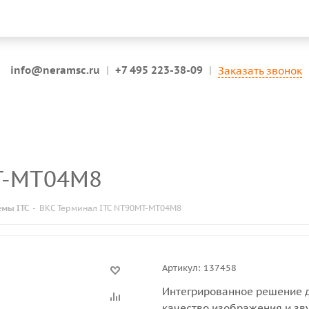
info@neramsc.ru
|
+7 495 223-38-09
|
Заказать звонок
MT-MT04M8
емы ITC
-
ВКС Терминал ITC NT90MT-MT04M8
Артикул:
137458
Интегрированное решение 
качество изображения и зв