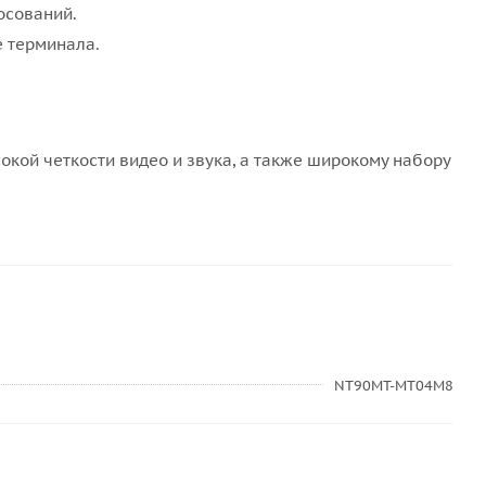
осований.
е терминала.
кой четкости видео и звука, а также широкому набору
NT90MT-MT04M8