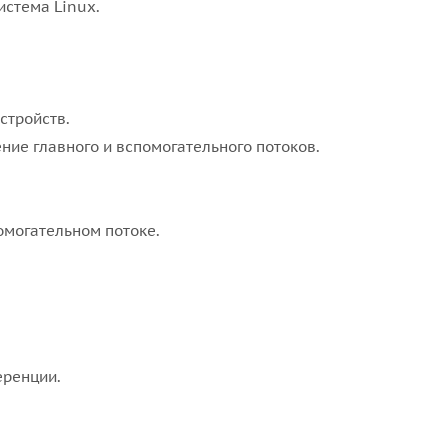
истема Linux.
стройств.
ие главного и вспомогательного потоков.
омогательном потоке.
еренции.