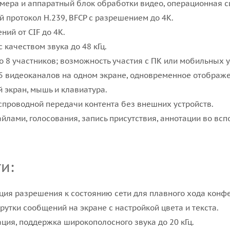
мера и аппаратный блок обработки видео, операционная с
й протокол H.239, BFCP с разрешением до 4K.
ий от CIF до 4K.
 качеством звука до 48 кГц.
8 участников; возможность участия с ПК или мобильных у
 видеоканалов на одном экране, одновременное отображен
й экран, мышь и клавиатура.
спроводной передачи контента без внешних устройств.
лами, голосования, запись присутствия, аннотации во всп
и:
ция разрешения к состоянию сети для плавного хода конф
утки сообщений на экране с настройкой цвета и текста.
ия, поддержка широкополосного звука до 20 кГц.