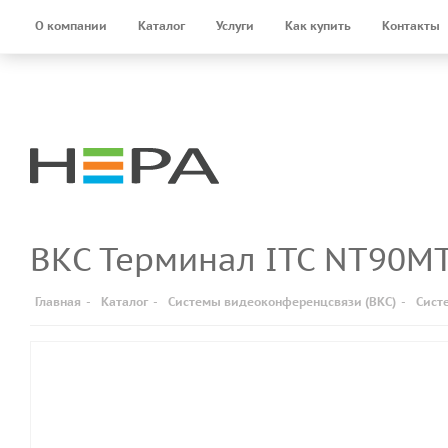
О компании
Каталог
Услуги
Как купить
Контакты
ВКС Терминал ITC NT90
Главная
-
Каталог
-
Системы видеоконференцсвязи (ВКС)
-
Сист