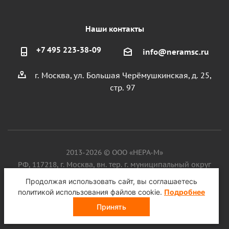
Наши контакты
+7 495 223-38-09
info@neramsc.ru
г. Москва, ул. Большая Черёмушкинская, д. 25,
стр. 97
2013-2026 © ООО «НЕРА-М»
РФ, 117218, г. Москва, вн. тер. г. муниципальный округ
Котловка, ул. Большая Черёмушкинская, д. 25, стр. 97, ИНН
Продолжая использовать сайт, вы соглашаетесь
9718086924, ОГРН 1187746099750
политикой использования файлов cookie.
Подробнее
Принять