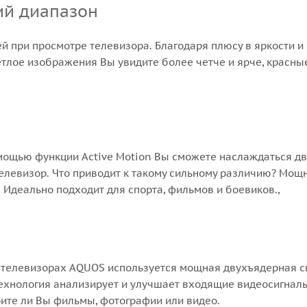
ий диапазон
 при просмотре телевизора. Благодаря плюсу в яркости и 
етлое изображения Вы увидите более четче и ярче, красны
омощью функции Active Motion Вы сможете наслаждаться д
елевизор. Что приводит к такому сильному различию? Мо
Идеально подходит для спорта, фильмов и боевиков.,
х телевизорах AQUOS используется мощная двухъядерная 
ехнология анализирует и улучшает входящие видеосигналы 
ите ли Вы фильмы, фотографии или видео.