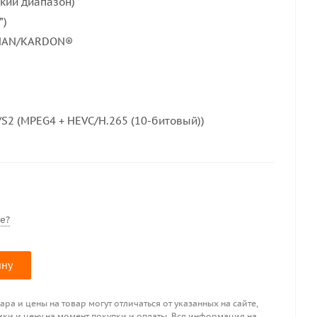
кий диапазон)
”)
RMAN/KARDON®
S2 (MPEG4 + HEVC/H.265 (10-битовый))
е?
ину
ра и цены на товар могут отличаться от указанных на сайте,
ики и цену на момент покупки и оплаты. Вся информация на