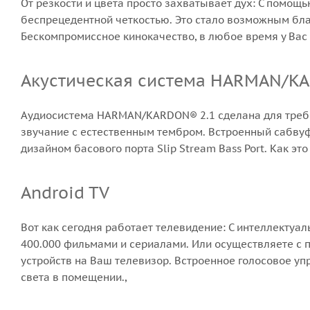
От резкости и цвета просто захватывает дух: С помощ
беспрецедентной четкостью. Это стало возможным благ
Бескомпромиссное кинокачество, в любое время у Вас 
Акустическая система HARMAN/K
Аудиосистема HARMAN/KARDON® 2.1 сделана для треб
звучание с естественным тембром. Встроенный сабвуф
дизайном басового порта Slip Stream Bass Port. Как эт
Android TV
Вот как сегодня работает телевидение: С интеллектуа
400.000 фильмами и сериалами. Или осуществляете с 
устройств на Ваш телевизор. Встроенное голосовое уп
света в помещении.,