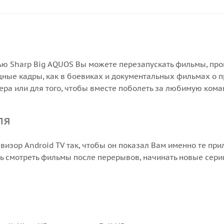
ью Sharp Big AQUOS Вы можете перезапускать фильмы, пр
щные кадры, как в боевиках и документальных фильмах о 
ра или для того, чтобы вместе поболеть за любимую коман
ля
евизор Android TV так, чтобы он показал Вам именно те пр
ь смотреть фильмы после перерывов, начинать новые серии