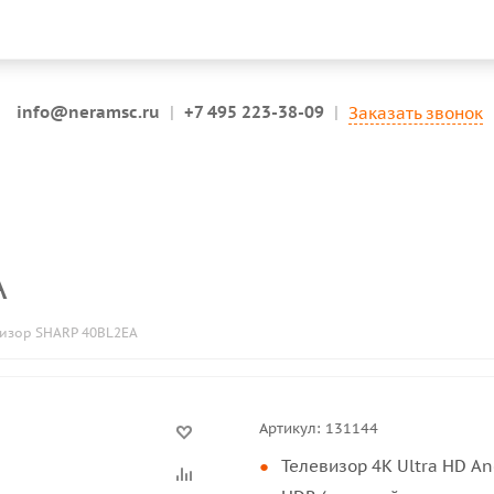
info@neramsc.ru
|
+7 495 223-38-09
|
Заказать звонок
A
визор SHARP 40BL2EA
Артикул:
131144
Телевизор 4K Ultra HD A