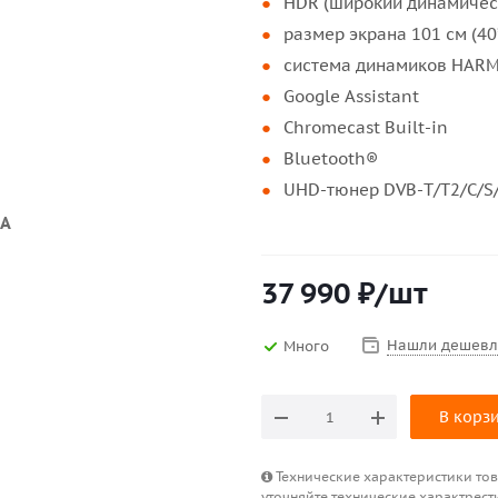
HDR (широкий динамичес
размер экрана 101 см (40
система динамиков HA
Google Assistant
Chromecast Built-in
Bluetooth®
UHD-тюнер DVB-T/T2/C/S/
37 990
₽
/шт
Нашли дешевл
Много
В корз
Технические характеристики това
уточняйте технические характрест