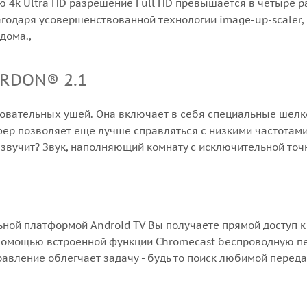
ью 4k Ultra HD разрешение Full HD превышается в четыре 
одаря усовершенствованной технологии image-up-scaler, 
дома.,
ARDON® 2.1
овательных ушей. Она включает в себя специальные шел
ер позволяет еще лучше справляться с низкими частотам
о звучит? Звук, наполняющий комнату с исключительной точн
льной платформой Android TV Вы получаете прямой доступ 
помощью встроенной функции Chromecast беспроводную пе
равление облегчает задачу - будь то поиск любимой перед