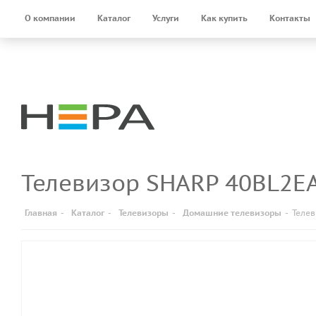
О компании
Каталог
Услуги
Как купить
Контакты
Телевизор SHARP 40BL2E
Главная
-
Каталог
-
Телевизоры
-
Домашние телевизоры
-
Теле