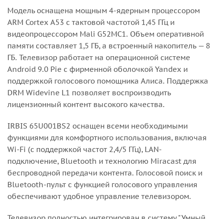
Модель оснащена мощным 4-ядерным процессором
ARM Cortex A53 с тактовой частотой 1,45 ГГц и
видеопроцессором Mali G52MC1. Объем оперативной
памяти составляет 1,5 ГБ, а встроенный накопитель — 8
ГБ. Телевизор работает на операционной системе
Android 9.0 Pie с фирменной оболочкой Yandex и
поддержкой голосового помощника Алиса. Поддержка
DRM Widevine L1 позволяет воспроизводить
лицензионный контент высокого качества.
IRBIS 65U001BS2 оснащен всеми необходимыми
функциями для комфортного использования, включая
Wi-Fi (с поддержкой частот 2,4/5 ГГц), LAN-
подключение, Bluetooth и технологию Miracast для
беспроводной передачи контента. Голосовой поиск и
Bluetooth-пульт с функцией голосового управления
обеспечивают удобное управление телевизором.
Телевизор полностью интегрирован в систему "Умный