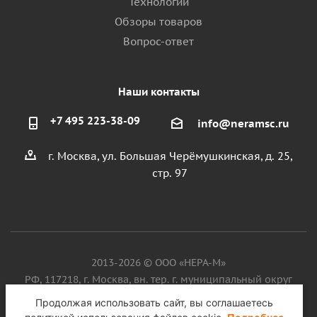
Технологии
Обзоры товаров
Вопрос-ответ
Наши контакты
+7 495 223-38-09
info@neramsc.ru
г. Москва, ул. Большая Черёмушкинская, д. 25,
стр. 97
2013-2026 © ООО «НЕРА-М»
РФ, 117218, г. Москва, вн. тер. г. муниципальный округ
Котловка, ул. Большая Черёмушкинская, д. 25, стр. 97, ИНН
Продолжая использовать сайт, вы соглашаетесь
9718086924, ОГРН 1187746099750