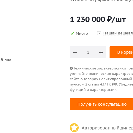
1 230 000
₽
/шт
Нашли дешевл
Много
В корз
Технические характеристики това
уточняйте технические характрест
сайте о товарах носит справочный
пунктом 2 статьи 437 ГК РФ. Убед
функций и характеристик.
Получить консультацию
Авторизованный диле