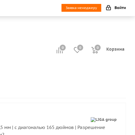
Войти
Заявка менеджеру
0
0
0
0
Корзина
,5 мм | с диагональю 165 дюймов | Разрешение
м2