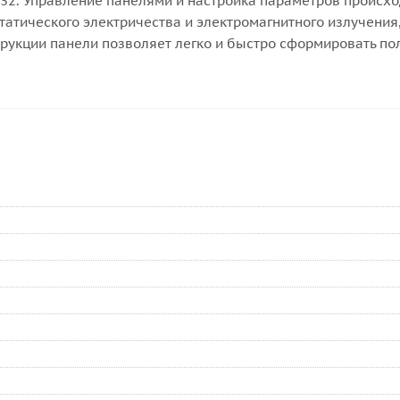
-232. Управление панелями и настройка параметров происх
татического электричества и электромагнитного излучения
рукции панели позволяет легко и быстро сформировать по