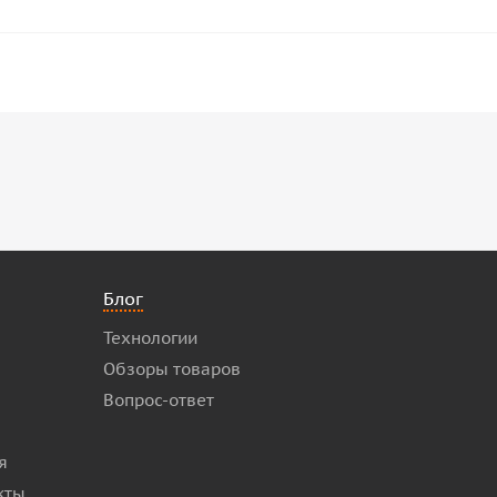
Блог
Технологии
Обзоры товаров
Вопрос-ответ
я
кты