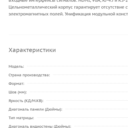
Входные интерфейсы сигналов: HDMI, VGA, RJ-45 и RS
Цельнометаллический корпус гарантирует отсутствие с
электромагнитных полей. Унификация модульной конст
Характеристики
Модель
Страна производства
Формат
Шов (мм)
Яркость (КД/М.КВ)
Диагональ панели (Дюймы)
Тип матрицы
Диагональ видиостены (Дюймы)