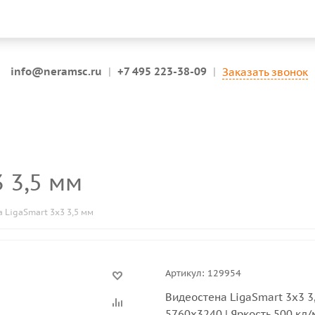
info@neramsc.ru
|
+7 495 223-38-09
|
Заказать звонок
3 3,5 мм
 LigaSmart 3x3 3,5 мм
Артикул:
129954
Видеостена LigaSmart 3x3 3
5760х3240 | Яркость 500 кд/