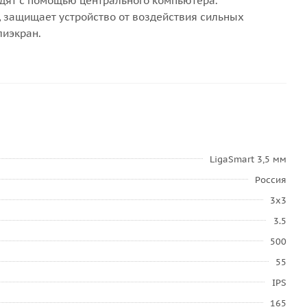
одят с помощью центрального компьютера.
, защищает устройство от воздействия сильных
лиэкран.
LigaSmart 3,5 мм
Россия
3x3
3.5
500
55
IPS
165