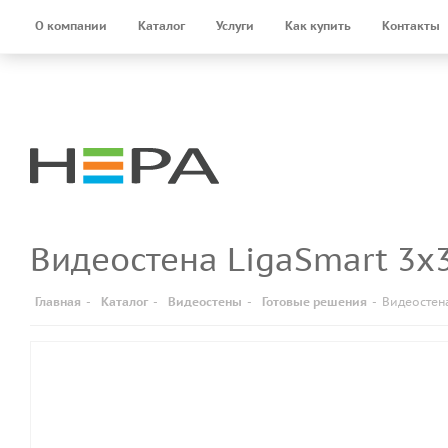
О компании
Каталог
Услуги
Как купить
Контакты
Видеостена LigaSmart 3x
Главная
-
Каталог
-
Видеостены
-
Готовые решения
-
Видеостена