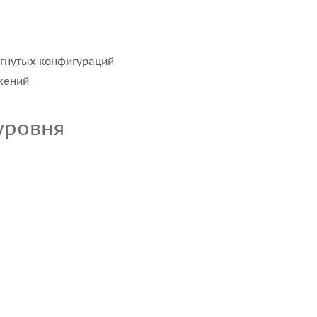
огнутых конфигураций
жений
уровня