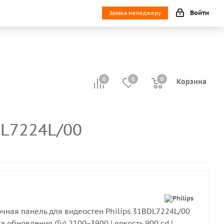
Войти
Заявка менеджеру
0
0
0
0
Корзина
DL7224L/00
ная панель для видеостен Philips 31BDL7224L/00
а обновления (Гц) 2100~3900 | яркость 900 cd |