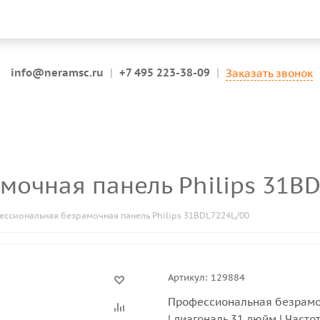
info@neramsc.ru
|
+7 495 223-38-09
|
Заказать звонок
мочная панель Philips 31B
ссиональная безрамочная панель Philips 31BDL7224L/00
Артикул:
129884
Профессиональная безрамоч
| диагональ 31 дюйм | Частот