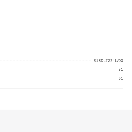
31BDL7224L/00
31
31