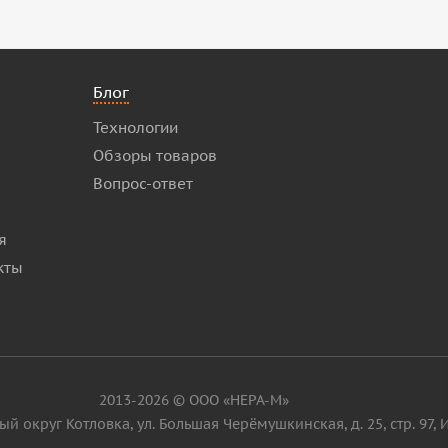
Блог
Технологии
Обзоры товаров
Вопрос-ответ
я
кты
2013-2026 © ООО «НЕРА-М»
ьный округ Котловка, ул. Большая Черёмушкинская, д. 25, стр. 97