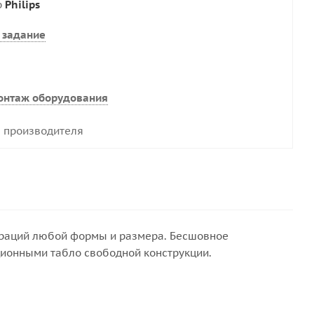
р
Philips
 задание
онтаж оборудования
 производителя
игураций любой формы и размера. Бесшовное
ионными табло свободной конструкции.