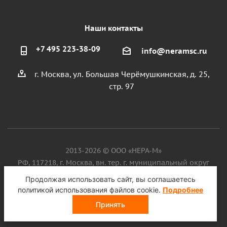
Наши контакты
+7 495 223-38-09
info@neramsc.ru
г. Москва, ул. Большая Черёмушкинская, д. 25,
стр. 97
2013-2026 © ООО «НЕРА-М»
РФ, 117218, г. Москва, вн. тер. г. муниципальный округ
Котловка, ул. Большая Черёмушкинская, д. 25, стр. 97, ИНН
Продолжая использовать сайт, вы соглашаетесь
9718086924, ОГРН 1187746099750
политикой использования файлов cookie.
Подробнее
Принять