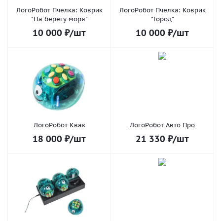
ЛогоРобот Пчелка: Коврик
ЛогоРобот Пчелка: Коврик
"На берегу моря"
"Город"
10 000
₽
/шт
10 000
₽
/шт
ЛогоРобот Квак
ЛогоРобот Авто Про
18 000
₽
/шт
21 330
₽
/шт