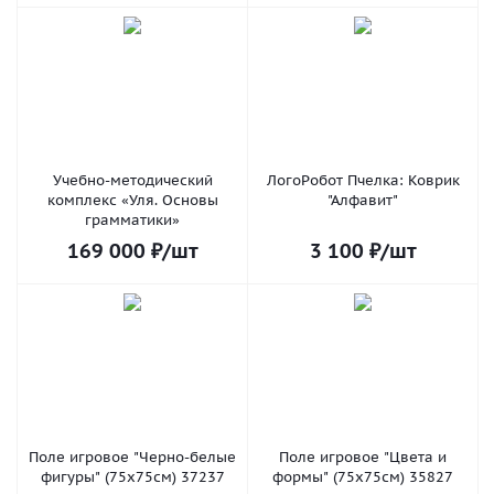
Учебно-методический
ЛогоРобот Пчелка: Коврик
комплекс «Уля. Основы
"Алфавит"
грамматики»
169 000
₽
/шт
3 100
₽
/шт
Поле игровое "Черно-белые
Поле игровое "Цвета и
фигуры" (75х75см) 37237
формы" (75х75см) 35827