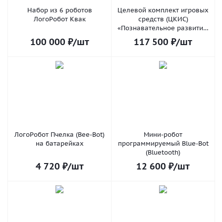
Набор из 6 роботов
Целевой комплект игровых
ЛогоРобот Квак
средств (ЦКИС)
«Познавательное развитие:
STEAM робототехника и
100 000
₽
/шт
117 500
₽
/шт
программирование»
ЛогоРобот Пчелка (Bee-Bot)
Мини-робот
на батарейках
программируемый Blue-Bot
(Bluetooth)
4 720
₽
/шт
12 600
₽
/шт