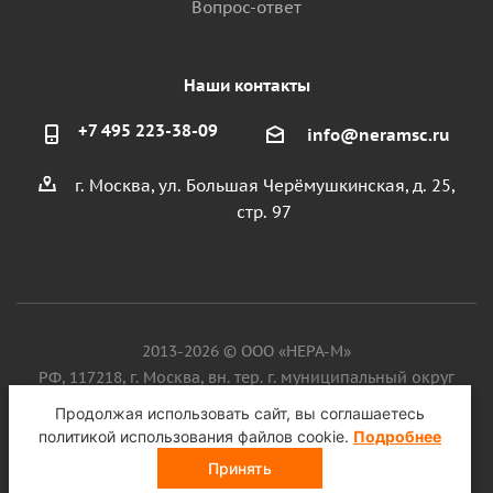
Вопрос-ответ
Наши контакты
+7 495 223-38-09
info@neramsc.ru
г. Москва, ул. Большая Черёмушкинская, д. 25,
стр. 97
2013-2026 © ООО «НЕРА-М»
РФ, 117218, г. Москва, вн. тер. г. муниципальный округ
Котловка, ул. Большая Черёмушкинская, д. 25, стр. 97, ИНН
Продолжая использовать сайт, вы соглашаетесь
9718086924, ОГРН 1187746099750
политикой использования файлов cookie.
Подробнее
Принять