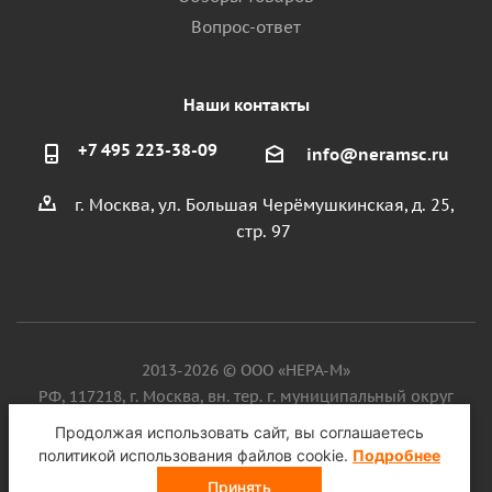
Вопрос-ответ
Наши контакты
+7 495 223-38-09
info@neramsc.ru
г. Москва, ул. Большая Черёмушкинская, д. 25,
стр. 97
2013-2026 © ООО «НЕРА-М»
РФ, 117218, г. Москва, вн. тер. г. муниципальный округ
Котловка, ул. Большая Черёмушкинская, д. 25, стр. 97, ИНН
Продолжая использовать сайт, вы соглашаетесь
9718086924, ОГРН 1187746099750
политикой использования файлов cookie.
Подробнее
Принять