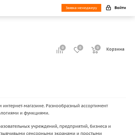
Войти
Заявка менеджеру
0
0
0
0
Корзина
 интернет-магазине. Разнообразный ассортимент
ологиями и функциями.
азовательных учреждений, предприятий, бизнеса и
 отзывчивыми сенсорными экранами и простыми