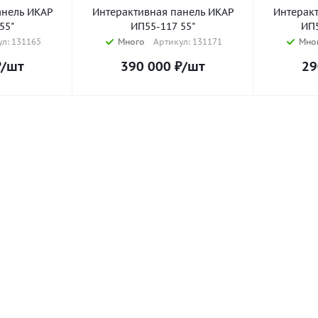
анель ИКАР
Интерактивная панель ИКАР
Интерак
55"
ИП55-117 55"
ИП5
л: 131165
Много
Артикул: 131171
Мно
₽
/шт
390 000
₽
/шт
29