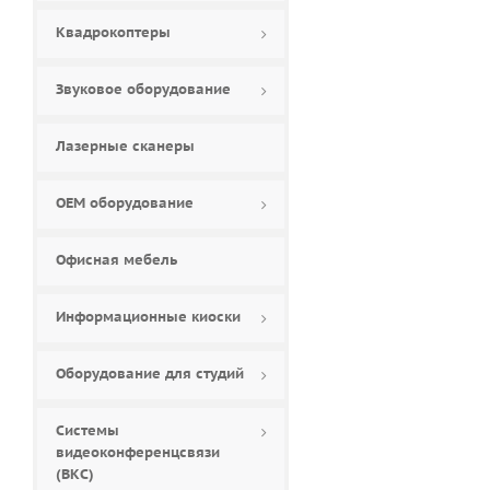
Алма (
2
)
Квадрокоптеры
Мироника (
2
)
НЕРА (
0
)
Звуковое оборудование
Новочеркасская
Фабрика Интерактива
(
4
)
Первая интерактивная
Лазерные сканеры
парта (
0
)
ПРОСИГМА (
1
)
Эмерельд (
0
)
ОЕМ оборудование
Офисная мебель
Информационные киоски
Оборудование для студий
Системы
видеоконференцсвязи
(ВКС)