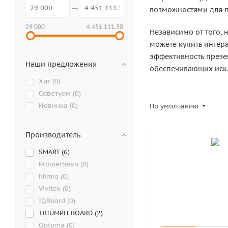
возможностями для п
29 000
4 451 111.50
Независимо от того, 
можете купить интер
эффективность презе
Наши предложения
обеспечивающих искл
Хит (
0
)
Советуем (
0
)
Новинка (
0
)
По умолчанию
Производитель
SMART (
6
)
Promethean (
0
)
Mimio (
0
)
Vivitek (
0
)
IQBoard (
0
)
TRIUMPH BOARD (
2
)
Optoma (
0
)