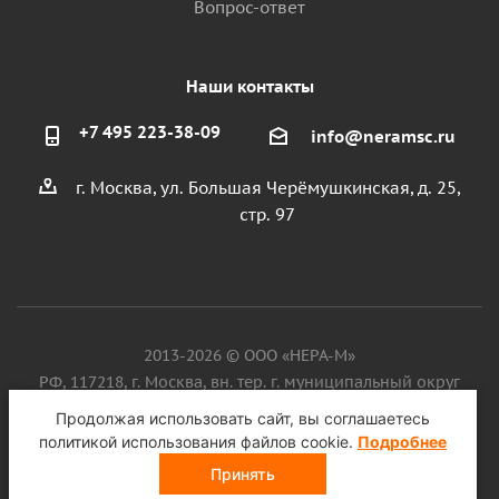
Вопрос-ответ
Наши контакты
+7 495 223-38-09
info@neramsc.ru
г. Москва, ул. Большая Черёмушкинская, д. 25,
стр. 97
2013-2026 © ООО «НЕРА-М»
РФ, 117218, г. Москва, вн. тер. г. муниципальный округ
Котловка, ул. Большая Черёмушкинская, д. 25, стр. 97, ИНН
Продолжая использовать сайт, вы соглашаетесь
9718086924, ОГРН 1187746099750
политикой использования файлов cookie.
Подробнее
Принять