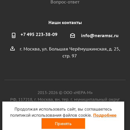
Вопрос-ответ
Наши контакты
+7 495 223-38-09
info@neramsc.ru
г. Москва, ул. Большая Черёмушкинская, д. 25,
стр. 97
2013-2026 © ООО «НЕРА-М»
РФ, 117218, г. Москва, вн. тер. г. муниципальный округ
Котловка, ул. Большая Черёмушкинская, д. 25, стр. 97, ИНН
Продолжая использовать сайт, вы соглашаетесь
9718086924, ОГРН 1187746099750
политикой использования файлов cookie.
Подробнее
Принять