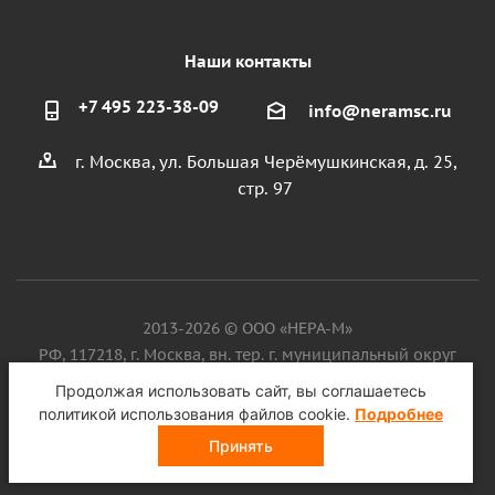
Наши контакты
+7 495 223-38-09
info@neramsc.ru
г. Москва, ул. Большая Черёмушкинская, д. 25,
стр. 97
2013-2026 © ООО «НЕРА-М»
РФ, 117218, г. Москва, вн. тер. г. муниципальный округ
Котловка, ул. Большая Черёмушкинская, д. 25, стр. 97, ИНН
Продолжая использовать сайт, вы соглашаетесь
9718086924, ОГРН 1187746099750
политикой использования файлов cookie.
Подробнее
Принять