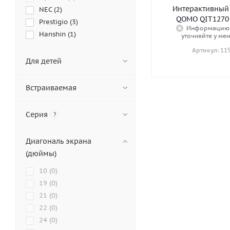
Интерактивный
NEC (
2
)
QOMO QIT1270 
Prestigio (
3
)
Информацию 
Hanshin (
1
)
уточняйте у ме
Classic Solution (
0
)
Артикул: 11
BenQ (
1
)
Для детей
LG (
0
)
Samsung (
0
)
Встраиваемая
Interwrite (
1
)
5vid (
0
)
Серия
?
AlfaDispLay (
0
)
AnTouch (
0
)
Диагональ экрана
ASTLab (
0
)
(дюймы)
AV Kompleks (
0
)
Avocor (
0
)
10 (
0
)
AxeTech (
0
)
19 (
0
)
AZ TOUCH (
0
)
21 (
0
)
Black Sensor (
0
)
22 (
0
)
BM GROUP (
0
)
24 (
0
)