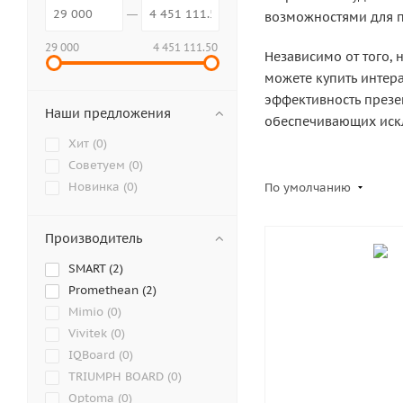
возможностями для п
29 000
4 451 111.50
Независимо от того, 
можете купить интер
эффективность презе
Наши предложения
обеспечивающих искл
Хит (
0
)
Советуем (
0
)
Новинка (
0
)
По умолчанию
Производитель
SMART (
2
)
Promethean (
2
)
Mimio (
0
)
Vivitek (
0
)
IQBoard (
0
)
TRIUMPH BOARD (
0
)
Optoma (
0
)