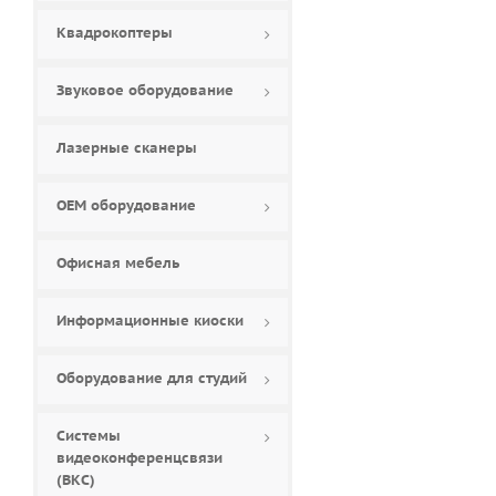
Алма (
0
)
Квадрокоптеры
Мироника (
0
)
НЕРА (
0
)
Звуковое оборудование
Новочеркасская
Фабрика Интерактива
(
0
)
Первая интерактивная
Лазерные сканеры
парта (
0
)
ПРОСИГМА (
0
)
Эмерельд (
0
)
ОЕМ оборудование
Офисная мебель
Информационные киоски
Оборудование для студий
Системы
видеоконференцсвязи
(ВКС)