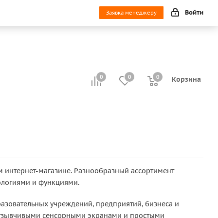
Войти
Заявка менеджеру
0
0
0
0
Корзина
 интернет-магазине. Разнообразный ассортимент
ологиями и функциями.
азовательных учреждений, предприятий, бизнеса и
 отзывчивыми сенсорными экранами и простыми