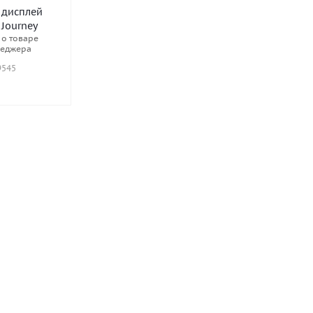
 дисплей
Journey
о товаре
неджера
9545